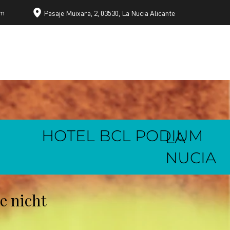
om
Pasaje Muixara, 2, 03530, La Nucia Alicante
HOTEL BCL PODIUM
LA
NUCIA
ie nicht