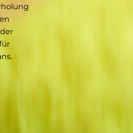
Erholung
ten
 der
für
ans.