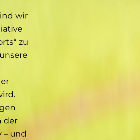
ind wir
tiative
orts“ zu
 unsere
ger
ird.
igen
n der
y – und