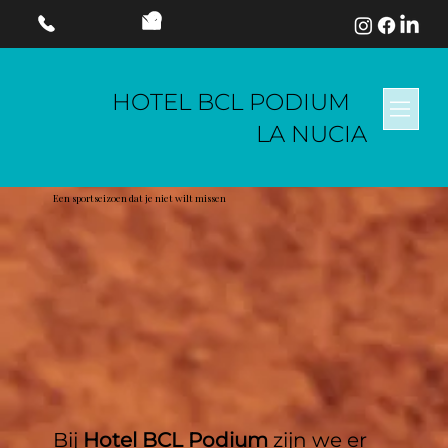
HOTEL BCL PODIUM
LA NUCIA
Een sportseizoen dat je niet wilt missen
Bij
Hotel BCL Podium
zijn we er