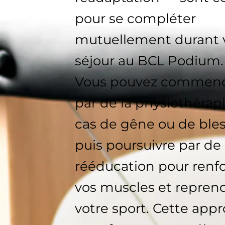
pour se compléter
mutuellement durant 
séjour au BCL Podium.
Vous pouvez commen
par de la physiothérap
cas de gêne ou de bles
puis poursuivre par de 
rééducation pour renf
vos muscles et repren
votre sport. Cette app