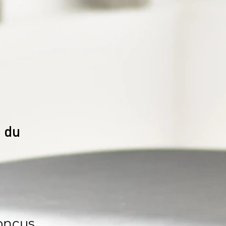
 du
onçus