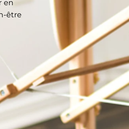
r en
n-être