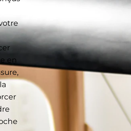
votre
cer
ie en
sure,
la
orcer
dre
roche