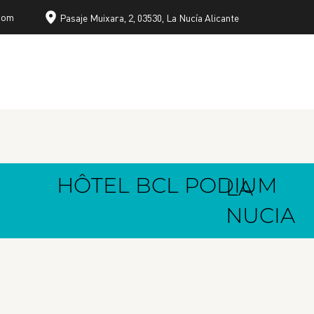
com
Pasaje Muixara, 2, 03530, La Nucía Alicante
HÔTEL BCL PODIUM
LA
NUCIA