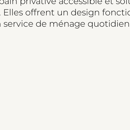
 bain privative accessible et s
. Elles offrent un design fonct
n service de ménage quotidien 