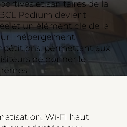
portives et sanitaires de la
e BCL Podium devient
giée et un élément clé de la
our l'hébergement
pétitions, permettant aux
visiteurs de donner le
-mêmes.
atisation, Wi-Fi haut