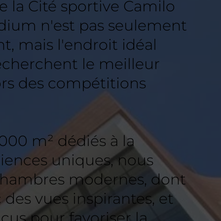
 la Cité sportive Camilo
dium n'est pas seulement
t, mais l'endroit idéal
echerchent le meilleur
rs des compétitions
 000 m² dédiés à la
riences uniques, nous
chambres modernes, dont
 des vues inspirantes, et
us pour favoriser la