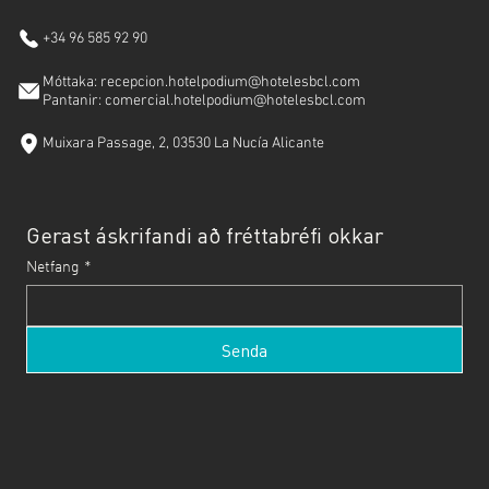
+34 96 585 92 90
Móttaka: recepcion.hotelpodium@hotelesbcl.com
Pantanir: comercial.hotelpodium@hotelesbcl.com
Muixara Passage, 2, 03530 La Nucía Alicante
Gerast áskrifandi að fréttabréfi okkar
Netfang
*
Senda