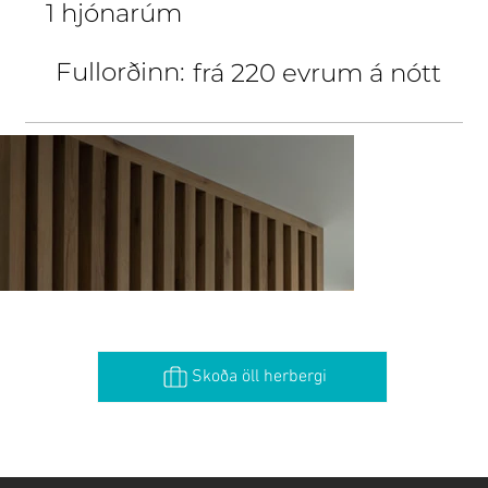
1 hjónarúm
Fullorðinn:
frá 220 evrum á nótt
Skoða öll herbergi