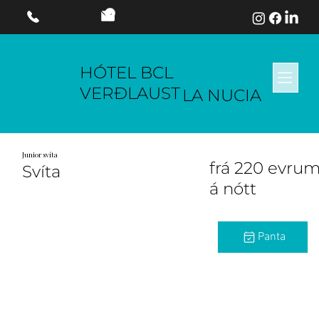
HÓTEL BCL
VERÐLAUST
LA NUCIA
Junior svíta
frá 220 evru
Svíta
á nótt
Panta