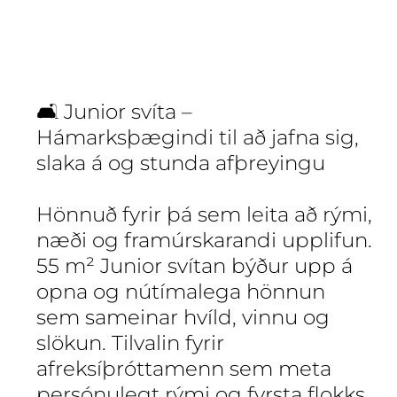
🛋️ Junior svíta –
Hámarksþægindi til að jafna sig,
slaka á og stunda afþreyingu
Hönnuð fyrir þá sem leita að rými,
næði og framúrskarandi upplifun.
55 m² Junior svítan býður upp á
opna og nútímalega hönnun
sem sameinar hvíld, vinnu og
slökun. Tilvalin fyrir
afreksíþróttamenn sem meta
persónulegt rými og fyrsta flokks