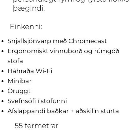
þægindi.
Einkenni:
Snjallsjónvarp með Chromecast
Ergonomískt vinnuborð og rúmgóð
stofa
Háhraða Wi-Fi
Minibar
Öruggt
Svefnsófi í stofunni
Afslappandi baðkar + aðskilin sturta
55 fermetrar