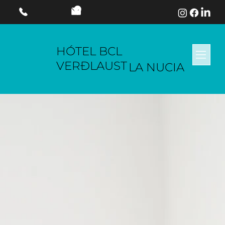
HÓTEL BCL
VERÐLAUST
LA NUCIA