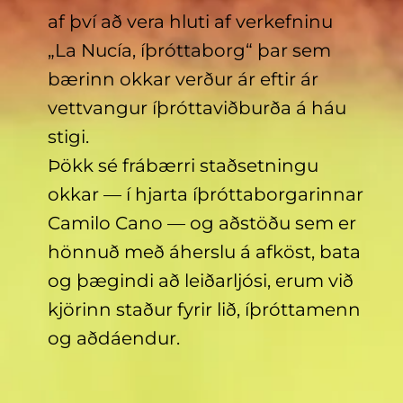
af því að vera hluti af verkefninu
„La Nucía, íþróttaborg“ þar sem
bærinn okkar verður ár eftir ár
vettvangur íþróttaviðburða á háu
stigi.
Þökk sé frábærri staðsetningu
okkar — í hjarta íþróttaborgarinnar
Camilo Cano — og aðstöðu sem er
hönnuð með áherslu á afköst, bata
og þægindi að leiðarljósi, erum við
kjörinn staður fyrir lið, íþróttamenn
og aðdáendur.