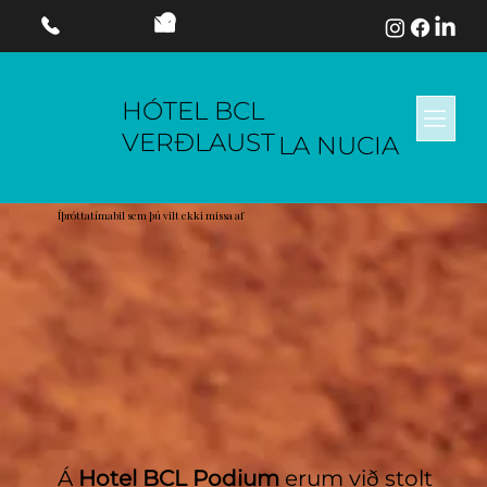
HÓTEL BCL
VERÐLAUST
LA NUCIA
Íþróttatímabil sem þú vilt ekki missa af
Á
Hotel BCL Podium
erum við stolt