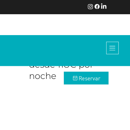
desde 118€ por
noche
Reservar