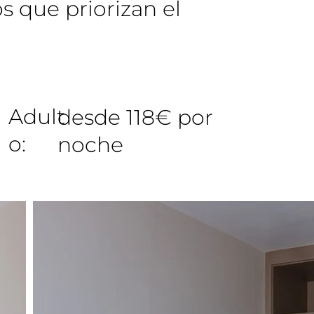
os que priorizan el
Adult
desde 118€ por
o:
noche