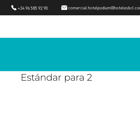
comercial.hotelpodium@hotelesbcl.c
+34 96 585 92 90
Habitación Doble
Estándar para 2