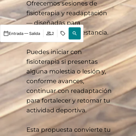
Ofrecemos sesiones de
fisioterapia y readaptación
— diseñadas para
complementar tu estancia.
Entrada — Salida
2
Puedes iniciar con
fisioterapia si presentas
alguna molestia o lesión y,
conforme avances,
continuar con readaptación
para fortalecer y retomar tu
actividad deportiva.
Esta propuesta convierte tu