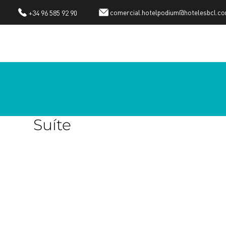
comercial.hotelpodium@hotelesbcl.c
+34 96 585 92 90
Quarto Suíte Júnior
Suíte