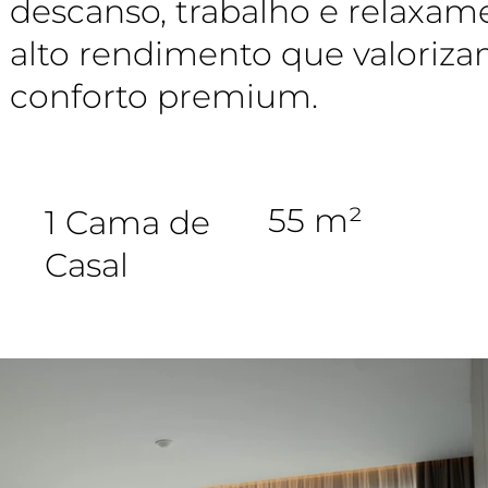
descanso, trabalho e relaxame
alto rendimento que valoriza
conforto premium.
55 m²
1 Cama de
Casal