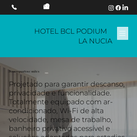
HOTEL BCL PODIUM
LA NUCIA
Nossos quartos e suítes
Projetado para garantir descanso,
privacidade e funcionalidade.
Totalmente equipado com ar-
condicionado, Wi-Fi de alta
velocidade, mesa de trabalho,
banheiro privativo acessível e