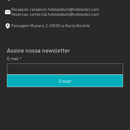
Recepção: recepcion.hotelpodium@hotelesbcl.com
Reservas: comercial.hotelpodium@hotelesbcl.com
Passagem Muixara, 2, 03530 La Nucía Alicante
Assine nossa newsletter
E-mail
*
Enviar