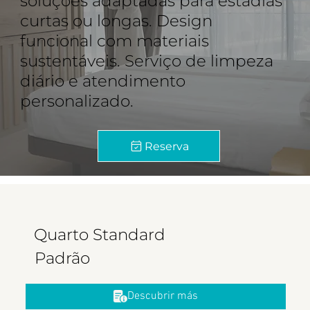
soluções adaptadas para estadias
curtas ou longas. Design
funcional com materiais
sustentáveis. Serviço de limpeza
diário e atendimento
personalizado.
Reserva
Quarto Standard
Padrão
Descubrir más